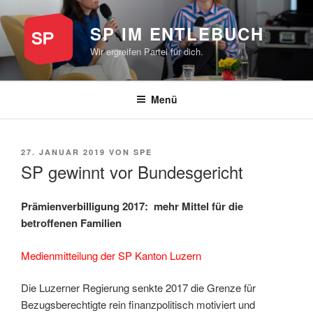
Zum
Inhalt
SP IM ENTLEBUCH
springen
Wir ergreifen Partei für dich.
Menü
VERÖFFENTLICHT
27. JANUAR 2019
VON
SPE
AM
SP gewinnt vor Bundesgericht
Prämienverbilligung 2017: mehr Mittel für die
betroffenen Familien
Medienmitteilung der SP Kanton Luzern
Die Luzerner Regierung senkte 2017 die Grenze für
Bezugsberechtigte rein finanzpolitisch motiviert und