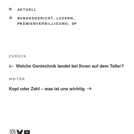
KATEGORIEN
AKTUELL
SCHLAGWÖRTER
BUNDESGERICHT
,
LUZERN
,
PRÄMIENVERBILLIGUNG
,
SP
Beitragsnavigation
Vorheriger
ZURÜCK
Beitrag
Welche Gentechnik landet bei Ihnen auf dem Teller?
Nächster
WEITER
Beitrag
Kopf oder Zahl – was ist uns wichtig
Instagram
Bluesky
YouTube