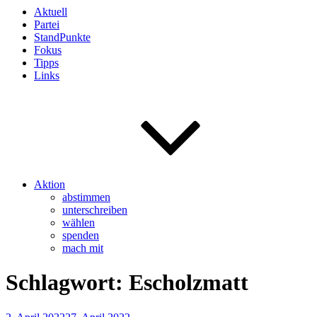
Aktuell
Partei
StandPunkte
Fokus
Tipps
Links
Aktion
abstimmen
unterschreiben
wählen
spenden
mach mit
Schlagwort:
Escholzmatt
Veröffentlicht