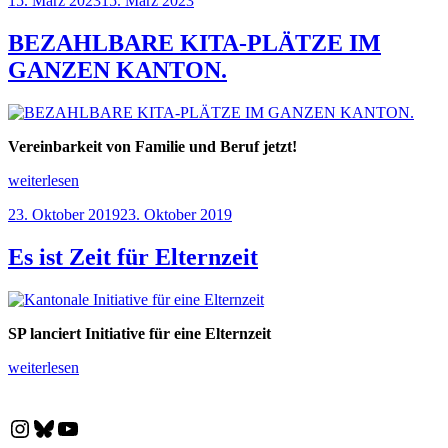
15. März 2023
15. März 2023
am
BEZAHLBARE KITA-PLÄTZE IM
GANZEN KANTON.
Vereinbarkeit von Familie und Beruf jetzt!
„BEZAHLBARE
weiterlesen
KITA-
Veröffentlicht
23. Oktober 2019
23. Oktober 2019
PLÄTZE
am
IM
GANZEN
Es ist Zeit für Elternzeit
KANTON.“
SP lanciert Initiative für eine Elternzeit
„Es
weiterlesen
ist
Zeit
für
Instagram
Bluesky
YouTube
Elternzeit“