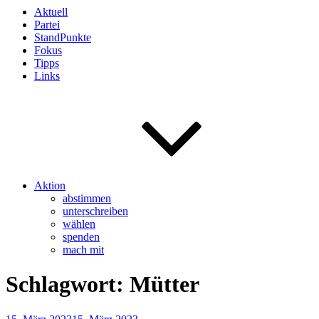
Aktuell
Partei
StandPunkte
Fokus
Tipps
Links
Aktion
abstimmen
unterschreiben
wählen
spenden
mach mit
Schlagwort:
Mütter
Veröffentlicht