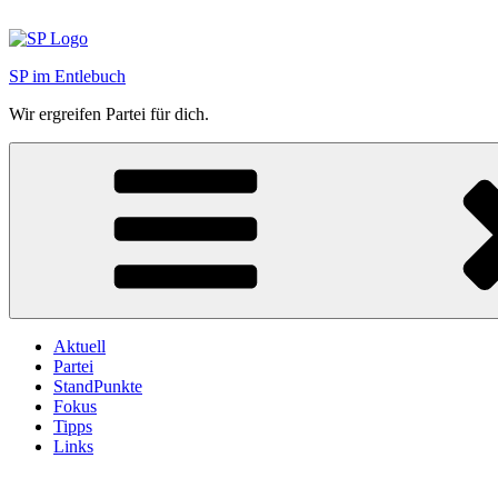
Zum
Inhalt
springen
SP im Entlebuch
Wir ergreifen Partei für dich.
Aktuell
Partei
StandPunkte
Fokus
Tipps
Links