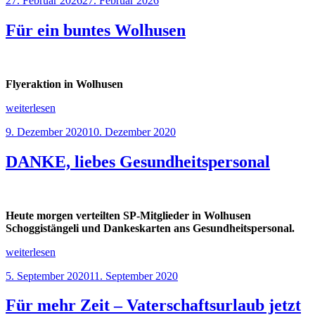
27. Februar 2026
27. Februar 2026
am
Für ein buntes Wolhusen
Flyeraktion in Wolhusen
„Für
weiterlesen
ein
Veröffentlicht
9. Dezember 2020
10. Dezember 2020
buntes
am
Wolhusen“
DANKE, liebes Gesundheitspersonal
Heute morgen verteilten SP-Mitglieder in Wolhusen
Schoggistängeli und Dankeskarten ans Gesundheitspersonal.
„DANKE,
weiterlesen
liebes
Veröffentlicht
5. September 2020
11. September 2020
Gesundheitspersonal“
am
Für mehr Zeit – Vaterschaftsurlaub jetzt