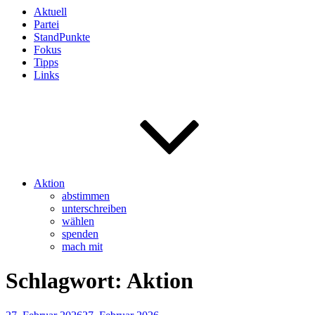
Aktuell
Partei
StandPunkte
Fokus
Tipps
Links
Aktion
abstimmen
unterschreiben
wählen
spenden
mach mit
Schlagwort:
Aktion
Veröffentlicht