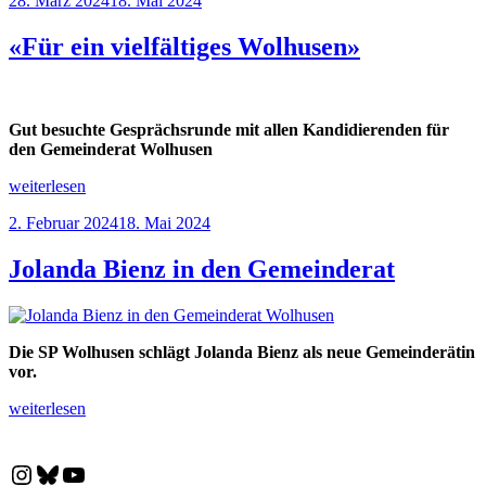
28. März 2024
18. Mai 2024
am
«Für ein vielfältiges Wolhusen»
Gut besuchte Gesprächsrunde mit allen Kandidierenden für
den Gemeinderat Wolhusen
„«Für
weiterlesen
ein
Veröffentlicht
2. Februar 2024
18. Mai 2024
vielfältiges
am
Wolhusen»“
Jolanda Bienz in den Gemeinderat
Die SP Wolhusen schlägt Jolanda Bienz als neue Gemeinderätin
vor.
„Jolanda
weiterlesen
Bienz
in
den
Instagram
Bluesky
YouTube
Gemeinderat“