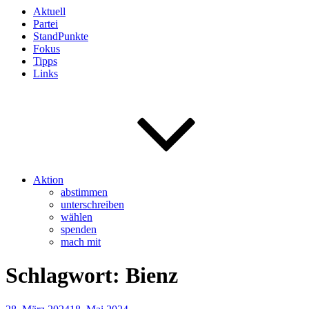
Aktuell
Partei
StandPunkte
Fokus
Tipps
Links
Aktion
abstimmen
unterschreiben
wählen
spenden
mach mit
Schlagwort:
Bienz
Veröffentlicht