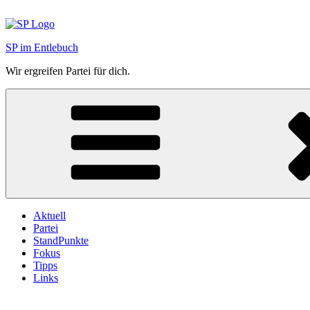
Zum
Inhalt
springen
SP im Entlebuch
Wir ergreifen Partei für dich.
Aktuell
Partei
StandPunkte
Fokus
Tipps
Links