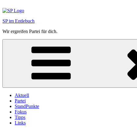
Zum
Inhalt
springen
SP im Entlebuch
Wir ergreifen Partei für dich.
Aktuell
Partei
StandPunkte
Fokus
Tipps
Links