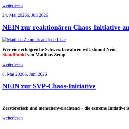
„Gestalten
weiterlesen
statt
Veröffentlicht
24. Mai 2026
6. Juli 2026
spalten“
am
NEIN zur reaktionären Chaos-Initiative am
Wer eine erfolgreiche Schweiz bewahren will, stimmt Nein.
StandPunkt
von Matthias Zemp
„NEIN
weiterlesen
zur
Veröffentlicht
8. Mai 2026
6. Juni 2026
reaktionären
am
Chaos-
Initiative
NEIN zur SVP-Chaos-Initiative
am
14.
Juni“
Zerstörerisch und menschenverachtend – die extreme Initiative ist
„NEIN
weiterlesen
zur
SVP-