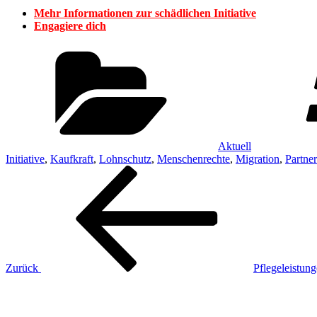
Mehr Informationen zur schädlichen Initiative
Engagiere dich
Kategorien
Aktuell
Initiative
,
Kaufkraft
,
Lohnschutz
,
Menschenrechte
,
Migration
,
Partner
Beitragsnavigation
Vorheriger
Beitrag
Zurück
Pflegeleistun
Nächster
Beitrag