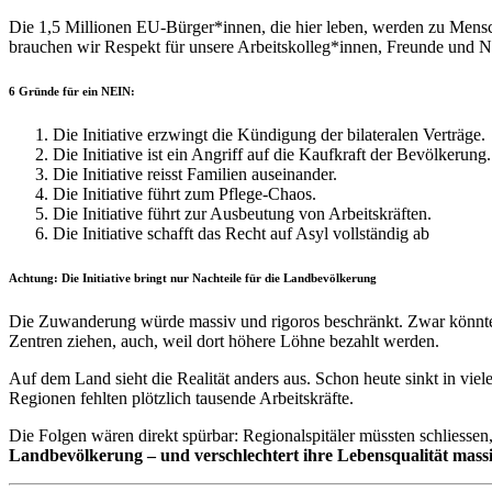
Die 1,5 Millionen EU-Bürger*innen, die hier leben, werden zu Mensch
brauchen wir Respekt für unsere Arbeitskolleg*innen, Freunde und N
6 Gründe für ein NEIN:
Die Initiative erzwingt die Kündigung der bilateralen Verträge.
Die Initiative ist ein Angriff auf die Kaufkraft der Bevölkerung.
Die Initiative reisst Familien auseinander.
Die Initiative führt zum Pflege-Chaos.
Die Initiative führt zur Ausbeutung von Arbeitskräften.
Die Initiative schafft das Recht auf Asyl vollständig ab
Achtung: Die Initiative bringt nur Nachteile für die Landbevölkerung
Die Zuwanderung würde massiv und rigoros beschränkt. Zwar könnten
Zentren ziehen, auch, weil dort höhere Löhne bezahlt werden.
Auf dem Land sieht die Realität anders aus. Schon heute sinkt in vie
Regionen fehlten plötzlich tausende Arbeitskräfte.
Die Folgen wären direkt spürbar: Regionalspitäler müssten schliess
Landbevölkerung – und verschlechtert ihre Lebensqualität massi