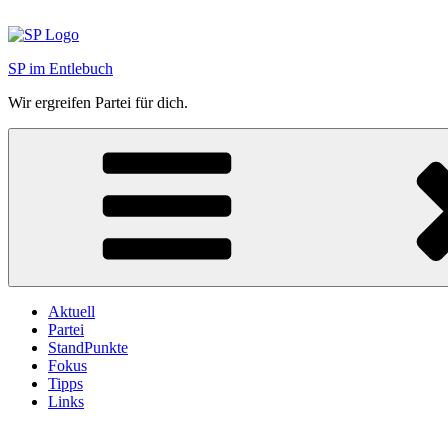
Zum
Inhalt
springen
SP im Entlebuch
Wir ergreifen Partei für dich.
Aktuell
Partei
StandPunkte
Fokus
Tipps
Links