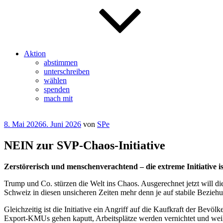
Aktion
abstimmen
unterschreiben
wählen
spenden
mach mit
Veröffentlicht
8. Mai 2026
6. Juni 2026
von
SPe
am
NEIN zur SVP-Chaos-Initiative
Zerstörerisch und menschenverachtend – die extreme Initiative ist
Trump und Co. stürzen die Welt ins Chaos. Ausgerechnet jetzt will d
Schweiz in diesen unsicheren Zeiten mehr denn je auf stabile Bezie
Gleichzeitig ist die Initiative ein Angriff auf die Kaufkraft der Bevölk
Export-KMUs gehen kaputt, Arbeitsplätze werden vernichtet und weil