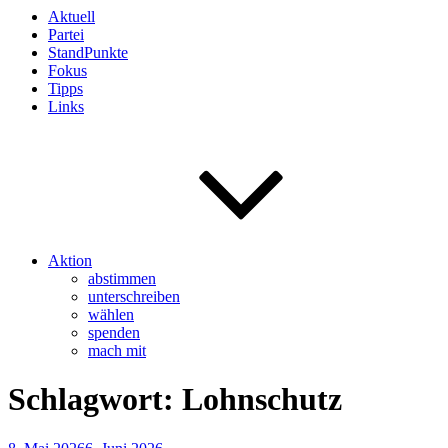
Aktuell
Partei
StandPunkte
Fokus
Tipps
Links
Aktion
abstimmen
unterschreiben
wählen
spenden
mach mit
Schlagwort:
Lohnschutz
Veröffentlicht