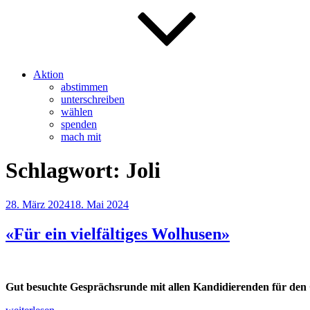
Aktion
abstimmen
unterschreiben
wählen
spenden
mach mit
Schlagwort:
Joli
Veröffentlicht
28. März 2024
18. Mai 2024
am
«Für ein vielfältiges Wolhusen»
Gut besuchte Gesprächsrunde mit allen Kandidierenden für de
„«Für