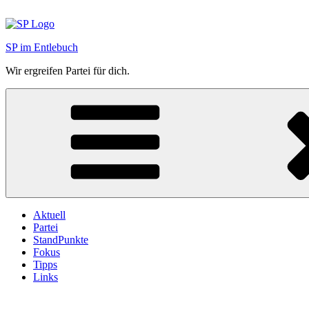
Zum
Inhalt
springen
SP im Entlebuch
Wir ergreifen Partei für dich.
Aktuell
Partei
StandPunkte
Fokus
Tipps
Links