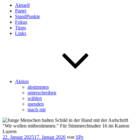
Aktuell
Partei
StandPunkte
Fokus
Tipps
Links
Aktion
abstimmen
unterschreiben
wählen
spenden
mach mit
Veröffentlicht
22. Januar 2025
17. Januar 2026
von
SPe