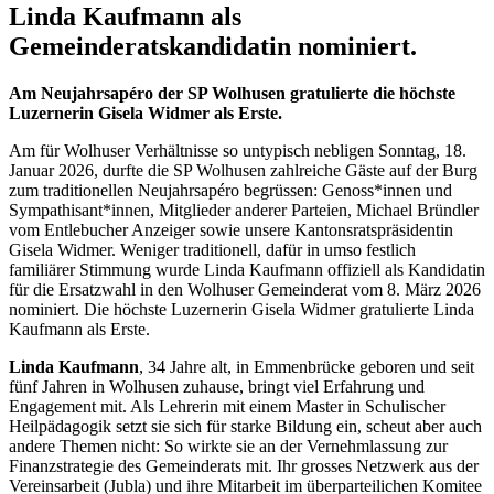
Linda Kaufmann als
Gemeinderatskandidatin nominiert.
Am Neujahrsapéro der SP Wolhusen gratulierte die höchste
Luzernerin Gisela Widmer als Erste.
Am für Wolhuser Verhältnisse so untypisch nebligen Sonntag, 18.
Januar 2026, durfte die SP Wolhusen zahlreiche Gäste auf der Burg
zum traditionellen Neujahrsapéro begrüssen: Genoss*innen und
Sympathisant*innen, Mitglieder anderer Parteien, Michael Bründler
vom Entlebucher Anzeiger sowie unsere Kantonsratspräsidentin
Gisela Widmer. Weniger traditionell, dafür in umso festlich
familiärer Stimmung wurde Linda Kaufmann offiziell als Kandidatin
für die Ersatzwahl in den Wolhuser Gemeinderat vom 8. März 2026
nominiert. Die höchste Luzernerin Gisela Widmer gratulierte Linda
Kaufmann als Erste.
Linda Kaufmann
, 34 Jahre alt, in Emmenbrücke geboren und seit
fünf Jahren in Wolhusen zuhause, bringt viel Erfahrung und
Engagement mit. Als Lehrerin mit einem Master in Schulischer
Heilpädagogik setzt sie sich für starke Bildung ein, scheut aber auch
andere Themen nicht: So wirkte sie an der Vernehmlassung zur
Finanzstrategie des Gemeinderats mit. Ihr grosses Netzwerk aus der
Vereinsarbeit (Jubla) und ihre Mitarbeit im überparteilichen Komitee