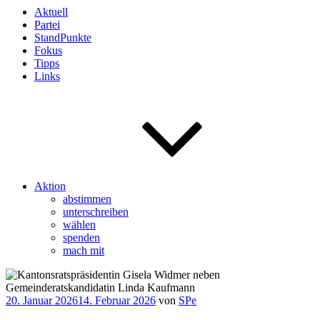
Aktuell
Partei
StandPunkte
Fokus
Tipps
Links
Aktion
abstimmen
unterschreiben
wählen
spenden
mach mit
Veröffentlicht
20. Januar 2026
14. Februar 2026
von
SPe
am