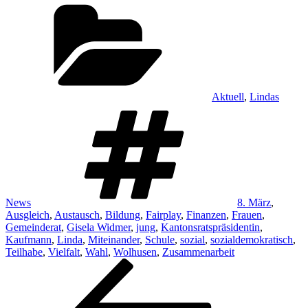
Kategorien
Aktuell
,
Lindas
Schlagwörter
News
8. März
,
Ausgleich
,
Austausch
,
Bildung
,
Fairplay
,
Finanzen
,
Frauen
,
Gemeinderat
,
Gisela Widmer
,
jung
,
Kantonsratspräsidentin
,
Kaufmann
,
Linda
,
Miteinander
,
Schule
,
sozial
,
sozialdemokratisch
,
Teilhabe
,
Vielfalt
,
Wahl
,
Wolhusen
,
Zusammenarbeit
Beitragsnavigation
Vorheriger
Beitrag