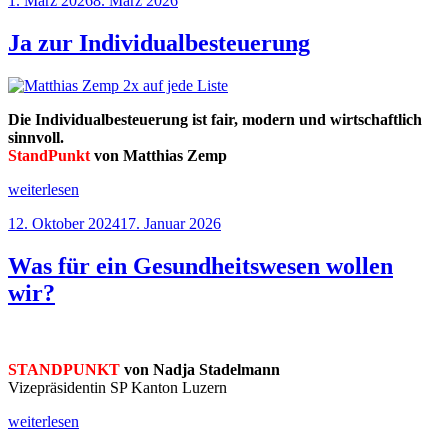
1. März 2026
8. März 2026
am
Ja zur Individualbesteuerung
Die Individualbesteuerung ist fair, modern und wirtschaftlich
sinnvoll.
StandPunkt
von Matthias Zemp
„Ja
weiterlesen
zur
Veröffentlicht
12. Oktober 2024
17. Januar 2026
Individualbesteuerung“
am
Was für ein Gesundheitswesen wollen
wir?
STANDPUNKT
von Nadja Stadelmann
Vizepräsidentin SP Kanton Luzern
„Was
weiterlesen
für