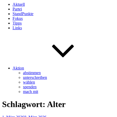
Aktuell
Partei
StandPunkte
Fokus
Tipps
Links
Aktion
abstimmen
unterschreiben
wählen
spenden
mach mit
Schlagwort:
Alter
Veröffentlicht