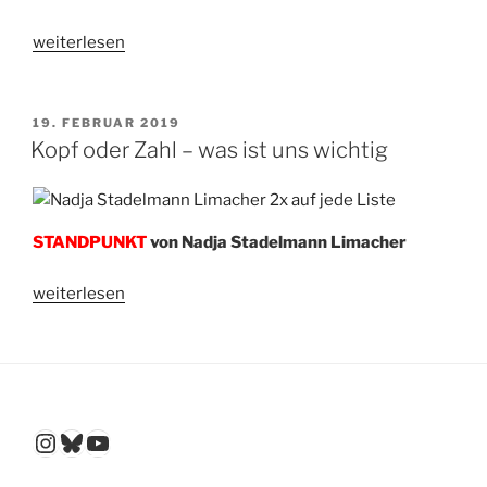
„Auch
weiterlesen
Bäuerinnen
haben
Anrecht
VERÖFFENTLICHT
19. FEBRUAR 2019
AM
auf
Kopf oder Zahl – was ist uns wichtig
eine
soziale
Absicherung“
STANDPUNKT
von Nadja Stadelmann Limacher
„Kopf
weiterlesen
oder
Zahl
–
was
ist
Instagram
Bluesky
YouTube
uns
wichtig“