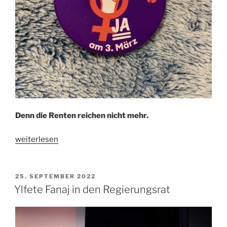
Denn die Renten reichen nicht mehr.
„JA
weiterlesen
zur
13.
AHV-
VERÖFFENTLICHT
25. SEPTEMBER 2022
AM
Rente“
Ylfete Fanaj in den Regierungsrat