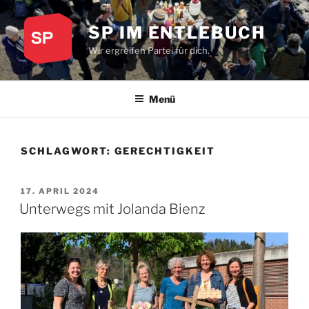
Zum
Inhalt
SP IM ENTLEBUCH
springen
Wir ergreifen Partei für dich.
Menü
SCHLAGWORT:
GERECHTIGKEIT
VERÖFFENTLICHT
17. APRIL 2024
AM
Unterwegs mit Jolanda Bienz