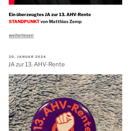
Ein überzeugtes JA zur 13. AHV-Rente
STANDPUNKT
von Matthias Zemp
„Nötig,
weiterlesen
richtig,
gerecht“
VERÖFFENTLICHT
20. JANUAR 2024
AM
JA zur 13. AHV-Rente