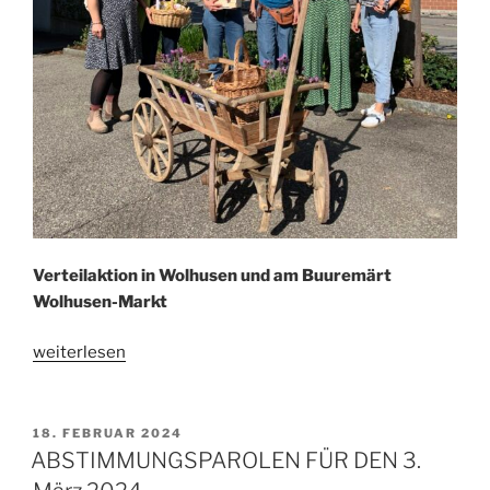
Verteilaktion in Wolhusen und am Buuremärt
Wolhusen-Markt
„Unterwegs
weiterlesen
mit
Jolanda
Bienz“
VERÖFFENTLICHT
18. FEBRUAR 2024
AM
ABSTIMMUNGSPAROLEN FÜR DEN 3.