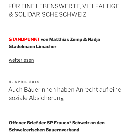
AM
Wende“
FÜR EINE LEBENSWERTE, VIELFÄLTIGE
& SOLIDARISCHE SCHWEIZ
STANDPUNKT
von Matthias Zemp & Nadja
Stadelmann Limacher
„FÜR
weiterlesen
EINE
LEBENSWERTE,
VIELFÄLTIGE
VERÖFFENTLICHT
4. APRIL 2019
AM
&
Auch Bäuerinnen haben Anrecht auf eine
SOLIDARISCHE
soziale Absicherung
SCHWEIZ“
Offener Brief der SP Frauen* Schweiz an den
Schweizerischen
Bauernverband