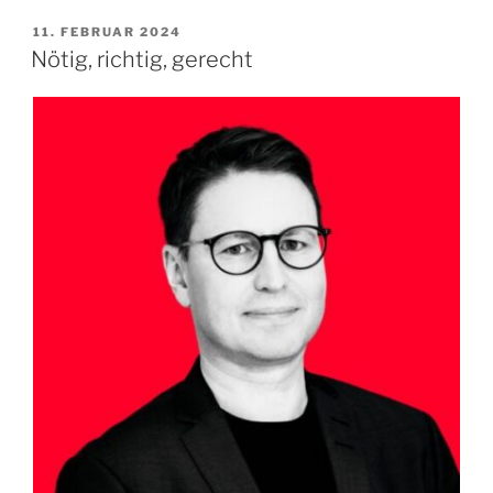
DEN
3.
VERÖFFENTLICHT
11. FEBRUAR 2024
AM
März
Nötig, richtig, gerecht
2024“