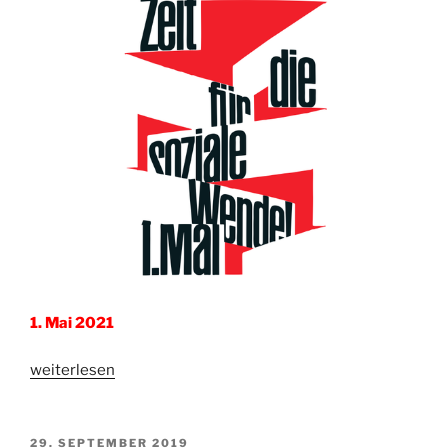
1. Mai 2021
„Zeit
weiterlesen
für
die
soziale
VERÖFFENTLICHT
29. SEPTEMBER 2019