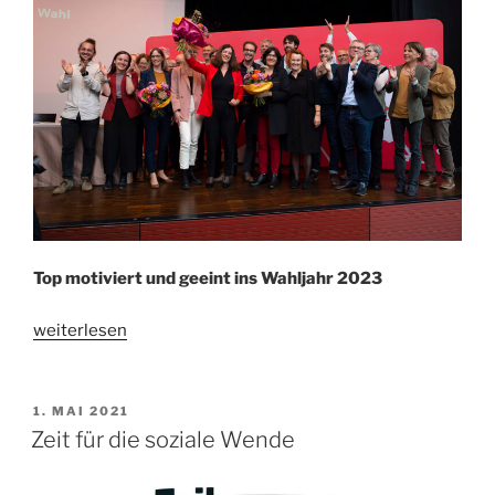
Top motiviert und geeint ins Wahljahr 2023
„Ylfete
weiterlesen
Fanaj
in
den
VERÖFFENTLICHT
1. MAI 2021
AM
Regierungsrat“
Zeit für die soziale Wende