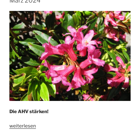
März 2024
Die AHV stärken!
„ABSTIMMUNGSPAROLEN
weiterlesen
FÜR